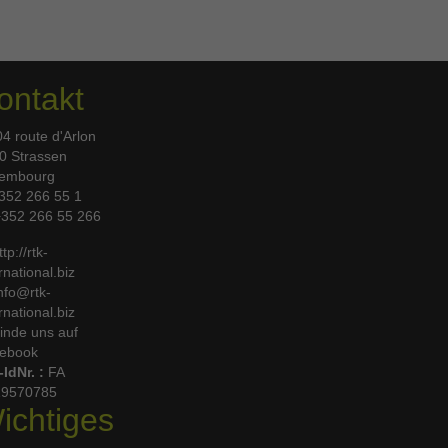
ontakt
4 route d'Arlon
0 Strassen
embourg
352 266 55 1
352 266 55 266
tp://rtk-
rnational.biz
nfo@rtk-
rnational.biz
inde uns auf
ebook
-IdNr. :
FA
9570785
ichtiges