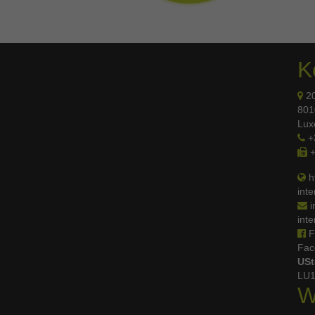
K
20
801
Lux
+
+
ht
inte
i
inte
F
Fac
USt
LU1
W