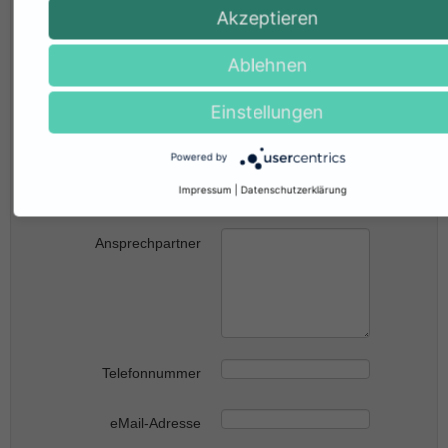
Name
Akzeptieren
Ablehnen
Sonstige
Kennen Sie weitere Reisebüros, die Interesse an einer
Einstellungen
Zusammenarbeit mit rtk International haben ?
Powered by
Name / Adresse des
Impressum
|
Datenschutzerklärung
Reisebüros
Ansprechpartner
Telefonnummer
eMail-Adresse