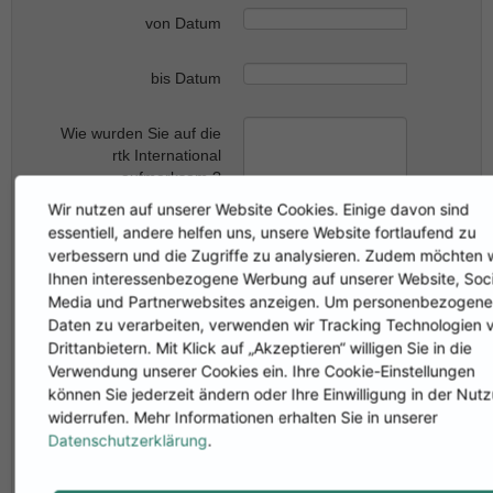
von Datum
bis Datum
Wie wurden Sie auf die
rtk International
aufmerksam ?
Wir nutzen auf unserer Website Cookies. Einige davon sind
essentiell, andere helfen uns, unsere Website fortlaufend zu
verbessern und die Zugriffe zu analysieren. Zudem möchten w
Empfehlung / Kollege
Ihnen interessenbezogene Werbung auf unserer Website, Soci
Media und Partnerwebsites anzeigen. Um personenbezogene
Außendienst
Daten zu verarbeiten, verwenden wir Tracking Technologien 
Veranstalter
Drittanbietern. Mit Klick auf „Akzeptieren“ willigen Sie in die
Außendienst rtk
Verwendung unserer Cookies ein. Ihre Cookie-Einstellungen
International
können Sie jederzeit ändern oder Ihre Einwilligung in der Nut
Fachpresse / Presse
widerrufen. Mehr Informationen erhalten Sie in unserer
Datenschutzerklärung
.
Mr Mrs
Herr
Frau